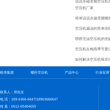
说说永磁变频空压机
空压机厂家
简单说说永磁变频螺
空压机漏油的简单排
唠唠无油空压机的优
空压机在梅雨季节要
如何解决空压机噪音
权伟集团
螺杆空压机
产品中心
行业应用
联系人：邓先生
电 话：189-6366-6647/18963666647
传 真：0512-65484655