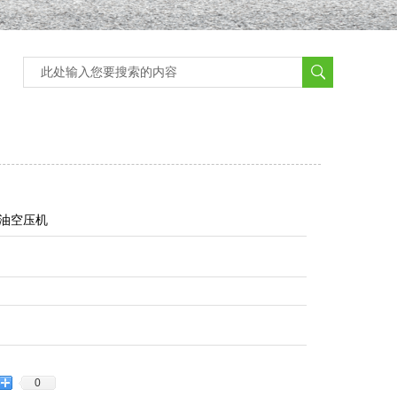
油空压机
0