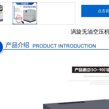
点击
涡旋无油空压