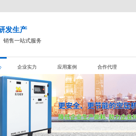
研发生产
、销售一站式服务
心
企业实力
应用案例
合作代理