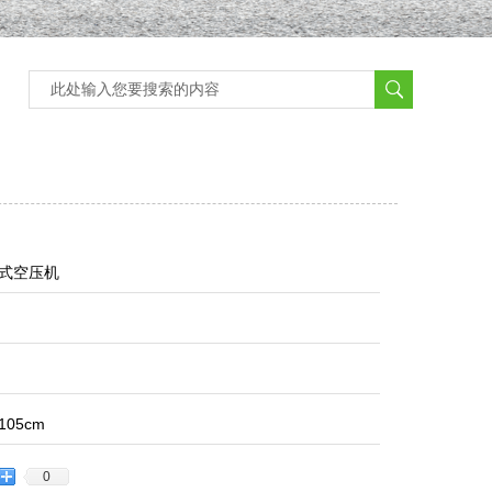
式空压机
*105cm
0