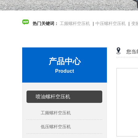
热门关键词：
工频螺杆空压机
|
中压螺杆空压机
|
变
您当
产品中心
Product
喷油螺杆空压机
工频螺杆空压机
低压螺杆空压机