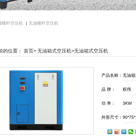
频螺杆空压机
|
无油螺杆空压机
前的位置：
首页>
无油箱式空压机>
无油箱式空压机
产品名称：
无油箱
品 牌：
权伟
功 率：
3KW
外形尺寸：
90*75