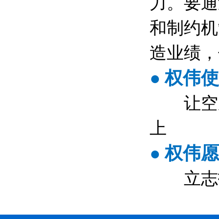
力。要通
和制约机
造业绩，
●
权伟使
让空压
上
●
权伟愿
立志打造一