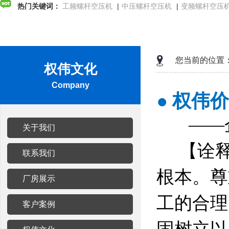
热门关键词：
工频螺杆空压机
|
中压螺杆空压机
|
变频螺杆空压
您当前的位置
权伟文化
Company
●
权伟价
——企
关于我们
【诠释
联系我们
根本。尊
厂房展示
工的合理
客户案例