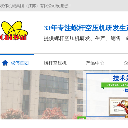
权伟机械集团（江苏）有限公司欢迎您！
33年专注螺杆空压机研发生
提供螺杆空压机研发、生产、销售一
权伟集团
螺杆空压机
产品中心