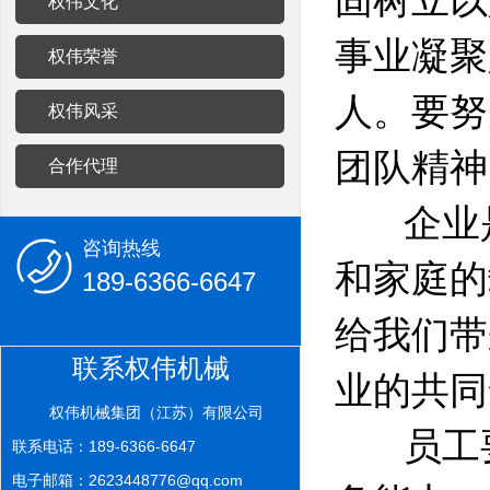
固树立以
权伟文化
事业凝聚
权伟荣誉
人。要努
权伟风采
团队精神
合作代理
企业是
咨询热线
和家庭的
189-6366-6647
给我们带
联系权伟机械
业的共同
权伟机械集团（江苏）有限公司
员工要
联系电话：189-6366-6647
电子邮箱：2623448776@qq.com