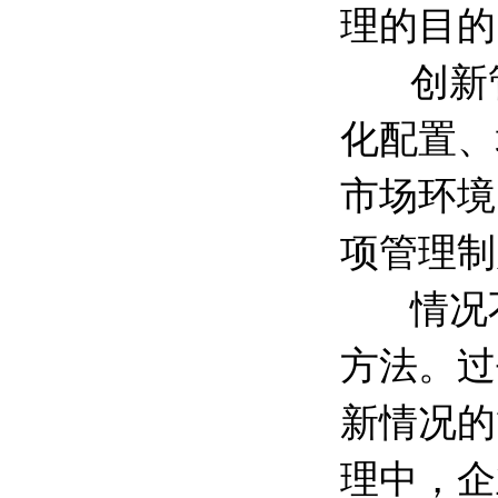
理的目的
创新管
化配置、
市场环境
项管理制
情况不
方法。过
新情况的
理中，企