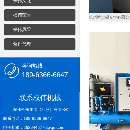
权伟文化
权伟荣誉
杭州博士顿光学有限公
案例-权伟
权伟风采
合作代理
咨询热线
189-6366-6647
联系权伟机械
权伟机械集团（江苏）有限公司
联系电话：189-6366-6647
电子邮箱：2623448776@qq.com