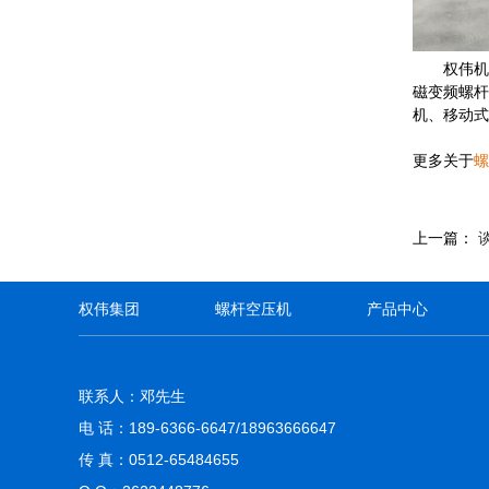
权伟机械
磁变频螺杆
机、移动式
更多关于
螺
上一篇：
权伟集团
螺杆空压机
产品中心
联系人：邓先生
电 话：189-6366-6647/18963666647
传 真：0512-65484655