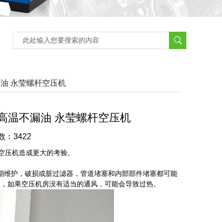
油 永莹螺杆空压机
高温不漏油 永莹螺杆空压机
数：3422
式空压机造成更大的考验。
期维护，破损或脏过滤器，管道堵塞和内部部件堵塞都可能
象，如果空压机房没有适当的通风，可能会导致过热。