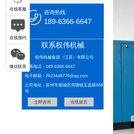
在线客服
咨询热线
189-6366-6647
在线预约
联系权伟机械
权伟机械集团（江苏）有限公司
微信联系
联系电话：189-6366-6647
电子邮箱：2623448776@qq.com
公司地址：苏州市相城区渭塘镇玉盘路888
号
立即咨询
在线留言