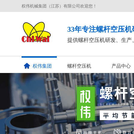
权伟机械集团（江苏）有限公司欢迎您！
33年专注螺杆空压机
提供螺杆空压机研发、生产
权伟集团
螺杆空压机
产品中心