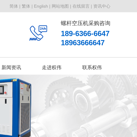
简体 |
繁体 |
English |
网站地图 |
在线留言 |
资讯中心
螺杆空压机采购咨询
189-6366-6647
18963666647
新闻资讯
走进权伟
联系权伟