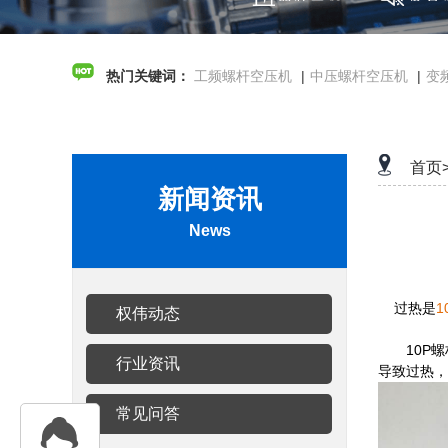
热门关键词：
工频螺杆空压机
|
中压螺杆空压机
|
变
首页
新闻资讯
News
过热是
权伟动态
10P螺
行业资讯
导致过热，
常见问答