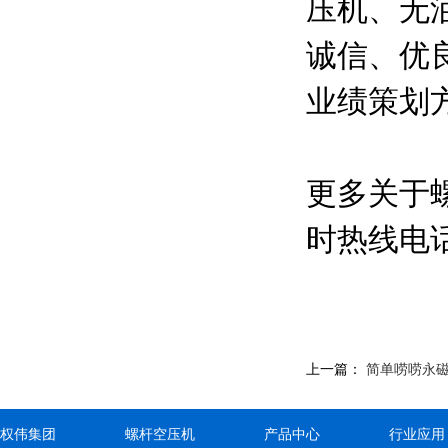
压机、无
诚信、优
业绩策划
更多关于螺
时热线电话：
上一篇：
简单唠唠永
权伟集团
螺杆空压机
产品中心
行业应用