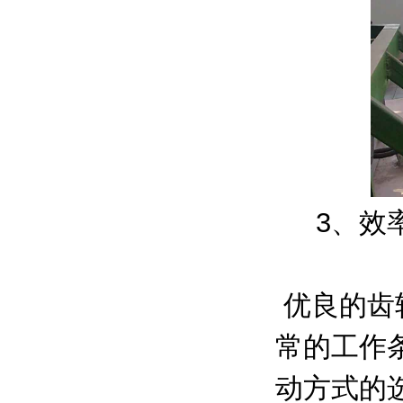
3、
优良的齿
常的工作
动方式的