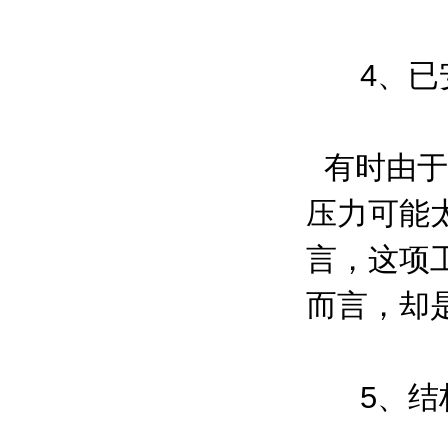
4、已
有时由于
压力可能
言，这项
而言，却
5、