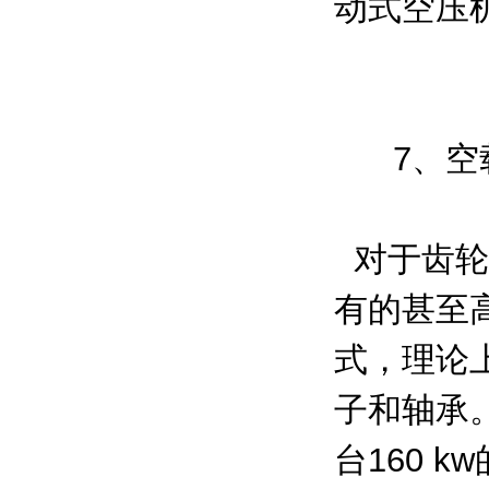
动式空压
7、
对于齿轮直
有的甚至
式，理论
子和轴承。
台160 