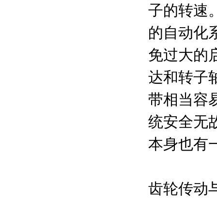
子的转速
的自动化
免过大的
达和转子
带相当容
统安全无
本身也有
齿轮传动