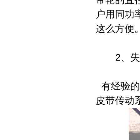
户用同功
这么方
2、
有经验的
皮带传动