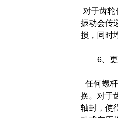
对于齿轮
振动会传
损，同时
6、
任何螺杆
换。对于
轴封，使